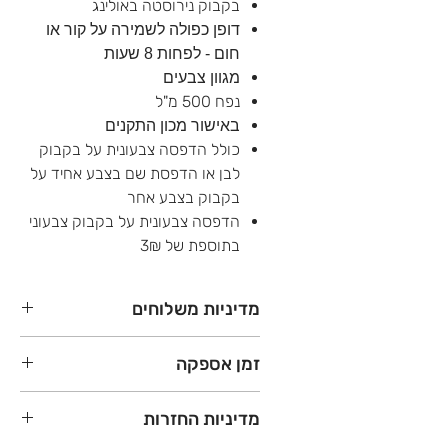
בקבוק נירוסטה באולינג
דופן כפולה לשמירה על קור או
חום - לפחות 8 שעות
מגוון צבעים
נפח 500 מ"ל
באישור מכון התקנים
כולל הדפסה צבעונית על בקבוק
לבן או הדפסת שם בצבע אחיד על
בקבוק בצבע אחר
הדפסה צבעונית על בקבוק צבעוני
בתוספת של 3₪
מדיניות משלוחים
משלוחים עד הדלת לכל הארץ - 45₪
זמן אספקה
(עד 15 ק"ג)
עד 3 ימי עסקים
מתנות סוף שנה - עד 8 ימי עסקים
מדיניות החזרות
במידה והחבילה שלכם עולה על 15
מתנות בשאר השנה - עד 5 ימי עסקים
ק"ג - תשלמו לפי 30₪ לארגז