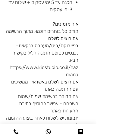
הכנה עד 5 ימי עסקים + שילוח עד
3 ימי עסקים
איך מזמינים?
קודם כל בוחרים דוגמא מתוך הרשימה
אם רוצים לשלם
בפייבוקס/ביט/העברה בנקאית
-
נכנסים לטופס הזמנה קליל בקישור
הבא:
https://www.kidstudio.co.il/haz
mana
אם רוצים לשלם באשראי
- ממשיכים
עם ההזמנה באתר
אם מדובר ברשימת שמות/שמות
משפחה - אפשר להוסיף בתיבת
ההערות באתר
תמונות יש לשלוח לאחר ביצוע ההזמנה
לווטסאפ-
https://did.li/whatsappma