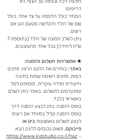
חולצה רכה ונעימה על הגוף, לא
דרייפיט!
המחיר כולל הדפסה על צד אחד, כולל
שם של הילד והקדשה מטעם הגן אם
רוצים.
ניתן לשלב תמונה של הילד (בתוספת 7
ש"ח ליחידה) בכל אחד מהעיצובים.
★
אפשרויות תשלום והזמנה:
באתר:
בוחרים את הדגם הרצוי, מזינים
כמות, מזינים רשימת שמות בתיבה
הייעודית ומידה עיקרית, מוסיפים לסל
ומתקדמים לתשלום. באתר ניתן לשלם
באשראי בלבד.
טופס הזמנה:
ניתן לבצע הזמנה דרך
טופס הזמנה קליל במיוחד אם רוצים
לבצע תשלום באמצעות
ביט או
פייבוקס
,
פשוט נכנסים ללינק הבא
https://www.kidstudio.co.il/haz
-