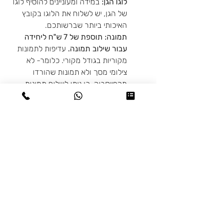
לוגו הגן:
במידה ומעוניינים להוסיף לוגו
של הגן, יש לשלוח את הלוגו בקובץ
האיכותי ביותר שברשותכם.
תמונה: תוספת של 7 ש"ח ליחידה
עבור שילוב תמונה.
עדיפות לתמונות
מקוריות בגודל מקורי. כלומר- לא
צילומי מסך ולא תמונות שהורדו
מהפייסבוק. כן ניתן לשלוח תמונות
שנשלחו באמצעות הווטסאפ. מומלץ
להקפיד על תמונה מלאה של הפנים.
במידה ואחת התמונות ששלחתם לא
מתאימה ניצור קשר כמובן ולא נדפיס
באופן עיוור. אז אתם בידיים טובות!
★ זמן הכנה + משלוחים/איסוף עצמי:
זמן הכנה בין 2-3 ימי עסקים, משלוחים
בכל רחבי הארץ עד הדלת בתוך 1-2
ימי עסקים (איזורים בודדים 3 ימי
עסקים), ללא הגבלת משקל או ארגזים