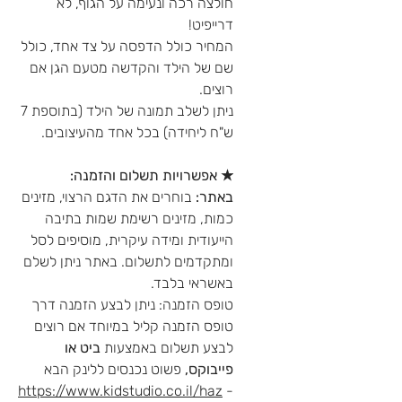
חולצה רכה ונעימה על הגוף, לא
דרייפיט!
המחיר כולל הדפסה על צד אחד, כולל
שם של הילד והקדשה מטעם הגן אם
רוצים.
ניתן לשלב תמונה של הילד (בתוספת 7
ש"ח ליחידה) בכל אחד מהעיצובים.
★
אפשרויות תשלום והזמנה:
באתר:
בוחרים את הדגם הרצוי, מזינים
כמות, מזינים רשימת שמות בתיבה
הייעודית ומידה עיקרית, מוסיפים לסל
ומתקדמים לתשלום. באתר ניתן לשלם
באשראי בלבד.
טופס הזמנה:
ניתן לבצע הזמנה דרך
טופס הזמנה קליל במיוחד אם רוצים
לבצע תשלום באמצעות
ביט או
פייבוקס
,
פשוט נכנסים ללינק הבא
https://www.kidstudio.co.il/haz
-