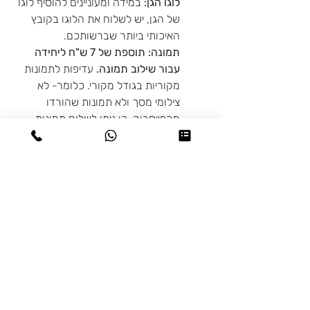
לוגו הגן:
במידה ומעוניינים להוסיף לוגו
של הגן, יש לשלוח את הלוגו בקובץ
האיכותי ביותר שברשותכם.
תמונה: תוספת של 7 ש"ח ליחידה
עבור שילוב תמונה.
עדיפות לתמונות
מקוריות בגודל מקורי. כלומר- לא
צילומי מסך ולא תמונות שהורדו
מהפייסבוק. כן ניתן לשלוח תמונות
שנשלחו באמצעות הווטסאפ. מומלץ
להקפיד על תמונה מלאה של הפנים.
במידה ואחת התמונות ששלחתם לא
מתאימה ניצור קשר כמובן ולא נדפיס
באופן עיוור. אז אתם בידיים טובות!
★ זמן הכנה + משלוחים/איסוף עצמי:
זמן הכנה בין 2-3 ימי עסקים, משלוחים
בכל רחבי הארץ עד הדלת בתוך 1-2
ימי עסקים (איזורים בודדים 3 ימי
עסקים), ללא הגבלת משקל או ארגזים