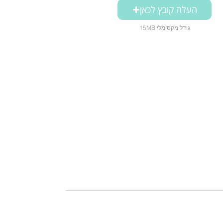
העלה קובץ לכאן
15MB גודל מקסימלי