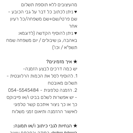
מהעיצובים ללא תוספת תשלום
♥ ניתן לכתוב כל דבר על גבי הכובע -
שם פרטי/שם+שם משפחה/כל רעיון
אחר
♥ ניתן להוסיף הקדשה (לדוגמא:
באהבה, גן שיבולים / יום משפחה שמח
תשפ"א / וכו')
★ איך מזמינים?
יש כמה דרכים לבצע הזמנה-
1. להוסיף לסל את הכמות הרלוונטית -
תשלום מאובטח
2. הזמנה טלפונית - 054-5545484
- יש אפשרות לשלם בביט ו/או פייבוקס
כך או כך ניצור איתכם קשר טלפוני
לאישור ההזמנה ותיאום זמני משלוח
★ הנחיות לגבי כיתוב ו/או תמונה:
רשימת שמות:
במידה ובחרתם עיצוב