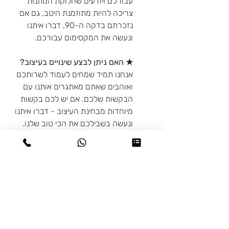
עבורכם ויודעים שחלוקת המתנות
צריכה להיות מתוזמנת היטב, גם אם
נזכרתם בדקה ה-90, דברו איתנו
ונעשה את המקסימום עבורכם.
★ האם ניתן לבצע שינויים בעיצוב?
אנחנו תמיד שמחים לעמוד לשרותכם
ואוהבים שאתם מאתגרים אותנו עם
הבקשות שלכם. אם יש לכם בקשות
מיוחדות מבחינת העיצוב - דברו איתנו
ונעשה בשבילכם את הכי טוב שלנו.
מדיניות משלוחים
♥ איסוף עצמי: בתיאום מראש מיבנה או
מדיניות החזרות
בת-ים
♥ משלוחים: משלוחים לכל חלקי
מוצרים בהתאמה אישית (פרטים אישיים
הארץ, התעריף נקבע בהתאם למשקל
כמו שם או תמונה, שינוי צבעים, מידות