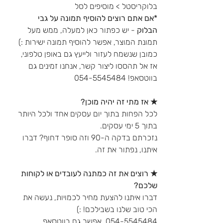
בלוקריסטל > מוסיפים לסל
*אם אתם רוצים להוסיף תמונה על גבי
הבלוק
- יש כפתור כאן למעלה, ממש מעל
תמונת המוצר, אפשר להוסיף תמונה ישירות :)
כמובן שנשמח לעזור ולייעץ גם באופן טלפוני,
אז אל תהססו ליצור קשר, אנחנו זמינים גם
בווטסאפ! 054-5545484
★ אז מתי זה יהיה מוכן?
לכל הפחות בתוך יום עסקים אחד ולכל היותר
בתוך 5 ימי עסקים.
נזכרתם בדקה ה-90 וזה סופר דחוף? דברו
איתנו, נפתור את זה.
★ רוצים את זה כמתנה לעובדים או לקוחות
שלכם?
דברו איתנו להצעת מחיר לכמויות, נעשה את
הכי טוב שלנו בשבילכם! :)
054-5545484, אפשר גם בווטסאפ.