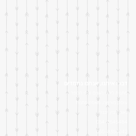
דברו איתנו, אנחנו נחמדים
מתנות לילדי הגנים ובתי הספר
עוסק מורשה, מאמיז מתנות
נאות רבין, יבנה
054-5545484
050-8350042