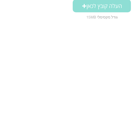
העלה קובץ לכאן
15MB גודל מקסימלי