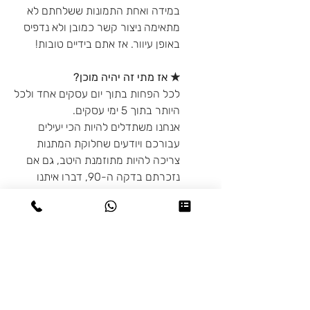
במידה ואחת התמונות ששלחתם לא
מתאימה ניצור קשר כמובן ולא נדפיס
באופן עיוור. אז אתם בידיים טובות!
★ אז מתי זה יהיה מוכן?
לכל הפחות בתוך יום עסקים אחד ולכל
היותר בתוך 5 ימי עסקים.
אנחנו משתדלים להיות הכי יעילים
עבורכם ויודעים שחלוקת המתנות
צריכה להיות מתוזמנת היטב, גם אם
נזכרתם בדקה ה-90, דברו איתנו
ונעשה את המקסימום עבורכם.
★ האם ניתן לבצע שינויים בעיצוב?
אנחנו תמיד שמחים לעמוד לשרותכם
ואוהבים שאתם מאתגרים אותנו עם
הבקשות שלכם. אם יש לכם בקשות
מיוחדות מבחינת העיצוב - דברו איתנו
ונעשה בשבילכם את הכי טוב שלנו.