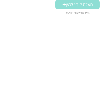
העלה קובץ לכאן
15MB גודל מקסימלי