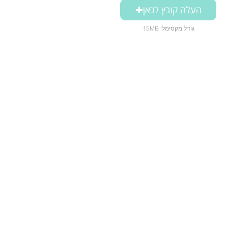
העלה קובץ לכאן
15MB גודל מקסימלי