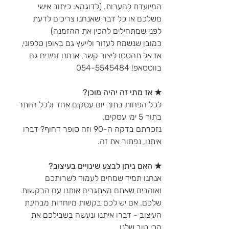
המיועדת להערות. (לדוגמא: כיתוב אישי
משלכם או כל דבר שאנחנו צריכים לדעת
לפני שמתחילים להכין את ההזמנה)
כמובן שנשמח לעזור ולייעץ גם באופן טלפוני,
אז אל תהססו ליצור קשר, אנחנו זמינים גם
בווטסאפ! 054-5545484
★ אז מתי זה יהיה מוכן?
לכל הפחות בתוך יום עסקים אחד ולכל היותר
בתוך 5 ימי עסקים.
נזכרתם בדקה ה-90 וזה סופר דחוף? דברו
איתנו, נפתור את זה.
★ האם ניתן לבצע שינויים בעיצוב?
אנחנו תמיד שמחים לעמוד לשרותכם
ואוהבים שאתם מאתגרים אותנו עם הבקשות
שלכם. אם יש לכם בקשות מיוחדות מבחינת
העיצוב - דברו איתנו ונעשה בשבילכם את
הכי טוב שלנו.