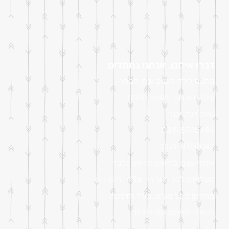
דברו איתנו, אנחנו נחמדים
מתנות לילדי הגנים ובתי הספר
עוסק מורשה, מאמיז מתנות
נאות רבין, יבנה
054-5545484
050-8350042
איסוף עצמי בתיאום מראש בלבד
משלוחים לכל הארץ - 45₪
(עד 15 ק"ג)
מחירים כולל מע"מ, כולל הדפסה
הזמנה מינימום 20 יחידות