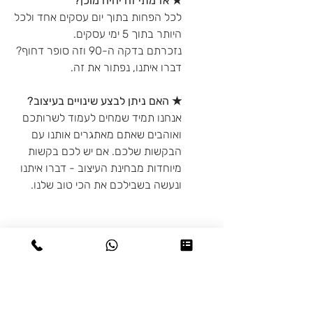
★ אז מתי זה יהיה מוכן?
לכל הפחות בתוך יום עסקים אחד ולכל
היותר בתוך 5 ימי עסקים.
נזכרתם בדקה ה-90 וזה סופר דחוף?
דברו איתנו, נפתור את זה.
★ האם ניתן לבצע שינויים בעיצוב?
אנחנו תמיד שמחים לעמוד לשרותכם
ואוהבים שאתם מאתגרים אותנו עם
הבקשות שלכם. אם יש לכם בקשות
מיוחדות מבחינת העיצוב - דברו איתנו
ונעשה בשבילכם את הכי טוב שלנו.
מדיניות משלוחים
♥ איסוף עצמי: בתיאום מראש מיבנה או
מדיניות החזרות
בת-ים
♥ משלוחים: משלוחים לכל חלקי
מוצרים בהתאמה אישית (פרטים אישיים