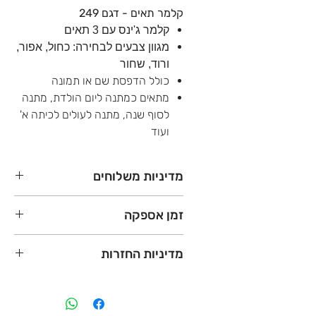
קלמר תאים - דגם 249
קלמר ג'ינס עם 3 תאים
מגוון צבעים לבחירה: כחול, אפור,
ורוד, שחור
כולל הדפסת שם או תמונה
מתאים כמתנה ליום הולדת, מתנה
לסוף שנה, מתנה לעולים לכיתה א'
ועוד
מדיניות משלוחים
משלוחים עד הדלת לכל הארץ - 45₪
זמן אספקה
(עד 15 ק"ג)
עד 3 ימי עסקים
מתנות סוף שנה - עד 8 ימי עסקים
מדיניות החזרות
במידה והחבילה שלכם עולה על 15
מתנות בשאר השנה - עד 5 ימי עסקים
ק"ג - תשלמו לפי 30₪ לארגז
שילוח - עד 3 ימי עסקים
מוצר שהודפס בהתאמה אישית עם שם
*לרוב ההכנה תתבצע בתוך עד 3 ימי
ו/או לוגו - לא ניתן להחזרה/זיכוי כספי.
עסקים והשילוח יהיה עד יום עסקים
במידה והמוצר הגיע פגום במעמד