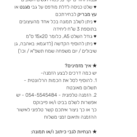
♥ שלט כניסה לדלת מודפס על גבי
מגנט
או
עץ מבריק
לבחירתכם
♥ ניתן לשלב תמונה בכל אחד מהעיצובים
בתוספת 3 ש"ח ליחידה
♥ גודל השלט A5, כלומר 15x20 ס"מ
♥ ניתן להוסיף הקדשה (לדוגמא: באהבה, גן
שיבולים / יום משפחה שמח תשפ"א / וכו')
★ איך מזמינים?
יש כמה דרכים לבצע הזמנה-
1. להוסיף לסל את הכמות הרלוונטית -
תשלום מאובטח
2. הזמנה טלפונית - 054-5545484 - יש
אפשרות לשלם בביט ו/או פייבוקס
כך או כך ניצור איתכם קשר טלפוני לאישור
ההזמנה ותיאום זמני משלוח
★ הנחיות לגבי כיתוב ו/או תמונה: