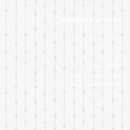
דברו איתנו, אנחנו נחמדים
מתנות לילדי הגנים ובתי הספר
עוסק מורשה, מאמיז מתנות
נאות רבין, יבנה
054-5545484
050-8350042
איסוף עצמי בתיאום מראש בלבד
משלוחים לכל הארץ - 45₪
(עד 15 ק"ג)
מחירים כולל מע"מ, כולל הדפסה
הזמנה מינימום 20 יחידות