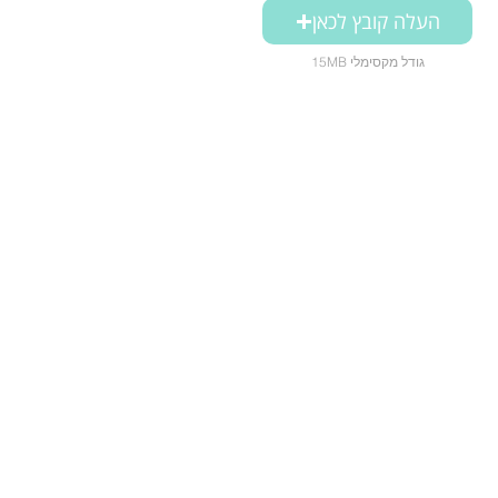
העלה קובץ לכאן
15MB גודל מקסימלי