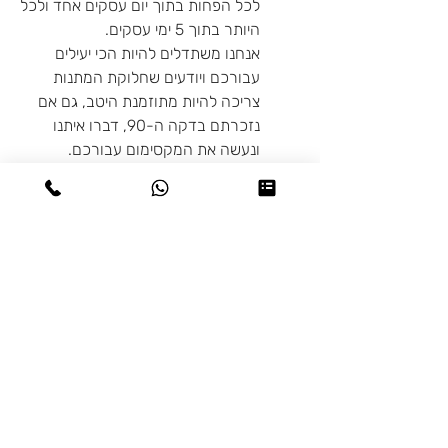
לכל הפחות בתוך יום עסקים אחד ולכל
היותר בתוך 5 ימי עסקים.
אנחנו משתדלים להיות הכי יעילים
עבורכם ויודעים שחלוקת המתנות
צריכה להיות מתוזמנת היטב, גם אם
נזכרתם בדקה ה-90, דברו איתנו
ונעשה את המקסימום עבורכם.
★ האם ניתן לבצע שינויים בעיצוב?
אנחנו תמיד שמחים לעמוד לשרותכם
ואוהבים שאתם מאתגרים אותנו עם
הבקשות שלכם. אם יש לכם בקשות
מיוחדות מבחינת העיצוב - דברו איתנו
ונעשה בשבילכם את הכי טוב שלנו.
מדיניות משלוחים
♥ איסוף עצמי: בתיאום מראש מיבנה או
מדיניות החזרות
בת-ים