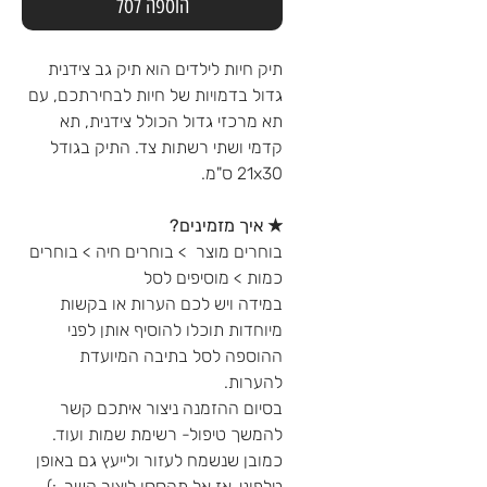
הוספה לסל
תיק חיות לילדים הוא תיק גב צידנית
גדול בדמויות של חיות לבחירתכם, עם
תא מרכזי גדול הכולל צידנית, תא
קדמי ושתי רשתות צד. התיק בגודל
21x30 ס"מ.
★ איך מזמינים?
בוחרים מוצר > בוחרים חיה > בוחרים
כמות > מוסיפים לסל
במידה ויש לכם הערות או בקשות
מיוחדות תוכלו להוסיף אותן לפני
ההוספה לסל בתיבה המיועדת
להערות.
בסיום ההזמנה ניצור איתכם קשר
להמשך טיפול- רשימת שמות ועוד.
כמובן שנשמח לעזור ולייעץ גם באופן
טלפוני, אז אל תהססו ליצור קשר. :)