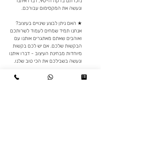
נזכרתם בדקה ה-90, דברו איתנו
ונעשה את המקסימום עבורכם.
★ האם ניתן לבצע שינויים בעיצוב?
אנחנו תמיד שמחים לעמוד לשרותכם
ואוהבים שאתם מאתגרים אותנו עם
הבקשות שלכם. אם יש לכם בקשות
מיוחדות מבחינת העיצוב - דברו איתנו
ונעשה בשבילכם את הכי טוב שלנו.
מדיניות משלוחים
♥ איסוף עצמי: בתיאום מראש מיבנה או
מדיניות החזרות
בת-ים
♥ משלוחים: משלוחים לכל חלקי
מוצרים בהתאמה אישית (פרטים אישיים
הארץ, התעריף נקבע בהתאם למשקל
כמו שם או תמונה, שינוי צבעים, מידות
החבילה
מיוחדות) לא ניתנים להחזרה או
העלה קובץ לכאן
החלפה.