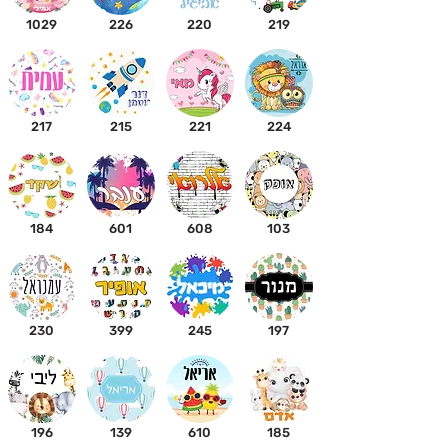
1029
226
220
219
217
215
221
224
184
601
608
103
230
399
245
197
196
139
610
185