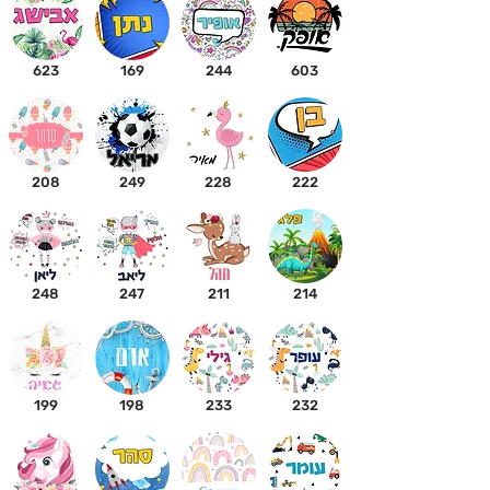
623
169
244
603
208
249
228
222
248
247
211
214
199
198
233
232