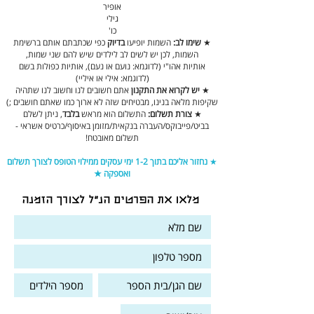
אופיר
גילי
כו'
★
שימו לב:
השמות יופיעו
בדיוק
כפי שכתבתם אותם ברשימת
השמות, לכן יש לשים לב לילדים שיש להם שני שמות,
אותיות אהו"י (לדוגמא: נועם או נעם), אותיות כפולות בשם
(לדוגמא: אילי או איליי)
★
יש לקרוא את התקנון
אתם חשובים לנו וחשוב לנו שתהיה
שקיפות מלאה בנינו, מבטיחים שזה לא ארוך כמו שאתם חושבים ;)
★
צורת תשלום:
התשלום הוא מראש
בלבד
, ניתן לשלם
בביט/פייבוקס/העברה בנקאית/מזומן באיסוף/כרטיס אשראי -
תשלום מאובטח!
★
נחזור אליכם בתוך 1-2 ימי עסקים ממילוי הטופס לצורך תשלום
ואספקה ★
מלאו את הפרטים הנ"ל לצורך הזמנה