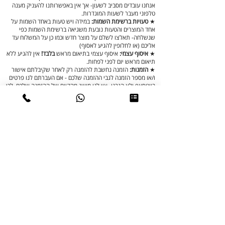
אנחנו עובדים מסביב לשעון- אך אין באפשרותנו להעניק מענה
טלפוני מעבר לשעות המוגדרות.
★
טעויות ברשימת השמות:
במידה ויש טעות באחד השמות על
אחד המוצרים והטעות נובעת משגיאה ברשימת השמות כפי
שנשלחה- תאלצו לשלם על מוצר חדש וכמו כן על המשלוח עד
אליכם (או לחלופין להגיע לאסוף)
★
איסוף עצמי:
איסוף עצמי בתיאום מראש
בלבד!
אין להגיע ללא
תיאום מראש יום לפני לפחות.
★
הזמנות
:
הזמנה נחשבת להזמנה רק לאחר שקיבלתם אישור
ו/או מספר הזמנה לגבי ההזמנה שלכם - אם העברתם לנו פרטים
בווטסאפ ולא הגבנו- אין לנו מושג מהקיום של ההזמנה שלכם. לכן
יש טופס הזמנה מסודר לנוחיותכם.
★
תשלום:
אנחנו גובים את התשלום
מראש
בלבד, את הסכום
במלואו, כמו כל חנות ברשת או בקניון ;) את החשבונית תקבלו
בסמוך לביצוע התשלום. ניתן לשלם בביט, פייבוקס, העברה
בנקאית או מזומן באיסוף עצמי בלבד.
★
תמונות:
בהנחה ובחרתם מתנות עם תמונה יש לשלוח אלינו
את התמונות באופן מרוכז. תמונות פגומות מבחינתנו הן תמונות
חשוכות או מטושטשות בלבד- מעבר לזה אנחנו רואים בכל
התמונות כתמונות שנבחרו בצלילות דעת. (לדוגמא: תמונות
שבהן הילד לא מסתכל, הראש חתוך, האוזן חתוכה- לא נעיר לכם
על תמונות כאלה והן יודפסו כפי שנשלחו)
★
אריזה:
רוב המוצרים שלנו לא מגיעים ארוזים מכמה סיבות-
המוצר צריך להיות ארוז למשלוח בקרטון בצורה שתשמור על
שלמות המוצר ותתפוס מינימום מקום, בנוסף- האריזות
מתקמטות ממש בזמן השילוח. אנחנו עמוסים מאוד- אין לנו בעיה
לשלוח לכם צלופנים (גודל מקסימלי 30x40) ואפילו חבילת
עוגיות לערב האריזה המשותף של חברי הועד שלכם ;)