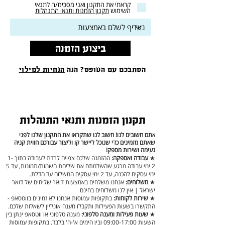
קראתי את התקנון ואני מסכימ/ה לתנאי
השימוש
תקנון הזמנות ותנאי התנהלות
ביצוע הזמנה
הסתבכם עם הטופס? הנה
הנחיות למילוי
תקנון הזמנות ותנאי התנהלות
תם חשובים לנו! חשוב לנו שתקראו את התקנון שלנו לפני
א
שאתם מזמינים כדי שנוכל ליישר קו וליצור עבורכם חווית קניה
נעימה ושירות מספק!
★
עבודה ואספקה:
ההזמנה שלכם צפויה לרדת לעבודה בתוך 1-
2 ימי עבודה מרגע שהשלמתם את שליחת השמות/תמונות, עד 5
ימי עסקים להכנה, עד 2 ימי עסקים המשלוח עד הדלת.
★
משלוחים:
אנחנו משלחים באמצעות דואר שליחים של דואר
ישראל | אין לנו משלוחים בחינם
★
שירות לקוחות:
בתקופות עמוסות אנחנו לא זמינים בווטסאפ -
התקשרו בשעות הפעילות ותקבלו מענה אונליין לשאלות שלכם.
★
שעות פעילות ומענה טלפוני:
מענה טלפוני או ווטסאפ ינתן בין
השעות 09:00-17:00 ובין הימים א'-ה' בלבד. בתקופות עמוסות