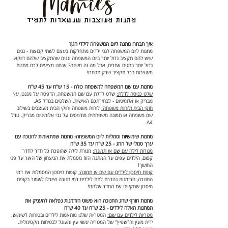
מתנות מעוצבות שנשארות לתמיד
איך תבחרו מתנה ליום המשפחה לילדי הגן?
מתנות ליום המשפחה לגני ילדים מתחלקות בעצם לשתי קבוצות - גנים
שיש להם תקציב גדול יותר ביום המשפחה וגנים שהתקציב שלהם דווקא
גדול יותר בחגים אחרים, אבל מה זה משנה? אנחנו מציעים לכם מתנות
מעוצבות בכל תקציב שרק תבחרו!
מתנות עם שם המשפחה למשפחה כולה - 15 ש"ח עד 45 ש"ח
שלט כניסה לדלת:
שלט לדלת עם שם המשפחה, הדפסה על מגנט, עץ
מבריק או אלומיניום - לבחירתכם האישית. השלטים בגודל A5.
חוקי הבית ולוחות משפחה:
לוחות משפחה וחוקי הבית מעוצבים בשילוב
שם משפחה או תמונה משפחתית מודפסים על גבי אלומיניום מבריק. גודל
A4.
מתנות שימושיות וסמליות ליום המשפחה- מתנות שמתאימות לחנוכה עם
ערך סמלי של החג - 25 ש"ח עד 35 ש"ח
מנורות לילה עם שם או תמונה:
מנורת לילה שהופכת כל חדר לחדר
קסום, הילדים עפים על המתנה הזו! מסמלת את הניצחון של האור על פני
החושך!
קופת חיסכון לילדים עם שם או תמונה:
קופות חיסכון המסמלות את דמי
החנוכה, הזדמנות נהדרת לתת לילדים דמי חנוכה שיוכלו לשמור בקופת
חיסכון שתקשט את החדר שלהם!
מתנות חורף שחג החנוכה הוא פשוט הזדמנות נפלאה להעניק את
המתנות האלה לילדים - 25 ש"ח עד 40 ש"ח
מטריות לילדים עם שם:
המטריות שלנו מותאמות לילדים ובטוחות לשימוש.
ידית מעץ וה"שפיץ" של המטריה עשוי עץ ומעוגל לבטיחות מקסימלית.