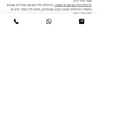
קוטר 100 ס"מ.
כירבולית פליז עם שם או תמונה:
כירבוליות פליז מפנקות שהילדים אוהבים
במיוחד! הכירבולית מגיעה בצבע שמנת/לבן, מידות 130x170 ס"מ או
120x160 ס"מ.
ציפית לכרית לילדים עם שם, תמונה ו/או החלום שלי:
ציפיות מפנקות
לילדים שלכם, גודל סטנדרטי 50x70 ס"מ, עם הדפסים צבעוניים
לבחירתכם. הילדים עפים על זה!
מתנות ליום המשפחה לגני ילדים בזול - 10 ש"ח עד 15 ש"ח
מגנט ברכות להדלקת נרות עם מטבע שוקולד:
מגנט בגודל 10x15 ס"מ,
מעוצב וממותג, מגיע עם מטבע שוקולד ממותג בהתאם. ניתן לשלב שם
משפחה או תמונה.
שלט לחדר הילדים:
שלט עץ בגודל 10x15 (יש מידות נוספות) בעיצובים
שונים המותאמים לחדרי הילדים שלכם.
כל המתנות ליום המשפחה לגני
ילדים
לתצוגה כרגע.