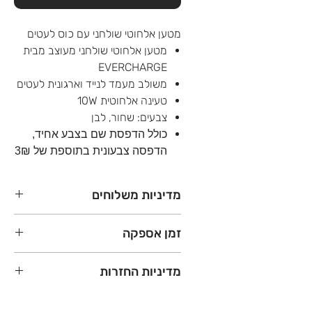
מטען אלחוטי שולחני עם כוס לעטים
מטען אלחוטי שולחני מעוצב מבית
EVERCHARGE
משולב מעמד לנייד וארגונית לעטים
טעינה אלחוטית 10W
צבעים: שחור, לבן
כולל הדפסת שם בצבע אחיד,
הדפסה צבעונית בתוספת של 3₪
מדיניות משלוחים
משלוחים עד הדלת לכל הארץ - 45₪
זמן אספקה
(עד 15 ק"ג)
עד 3 ימי עסקים
מתנות סוף שנה - עד 8 ימי עסקים
מדיניות החזרות
במידה והחבילה שלכם עולה על 15
מתנות בשאר השנה - עד 5 ימי עסקים
ק"ג - תשלמו לפי 30₪ לארגז
שילוח - עד 3 ימי עסקים
מוצר שהודפס בהתאמה אישית עם שם
*לרוב ההכנה תתבצע בתוך עד 3 ימי