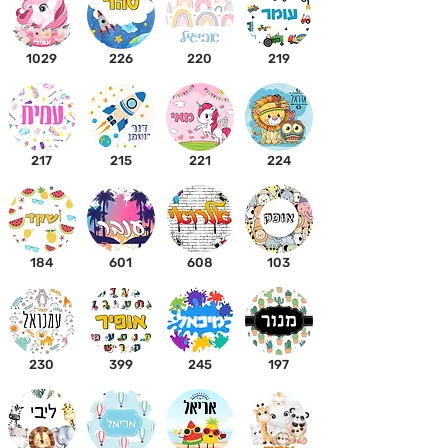
1029
226
220
219
217
215
221
224
184
601
608
103
230
399
245
197