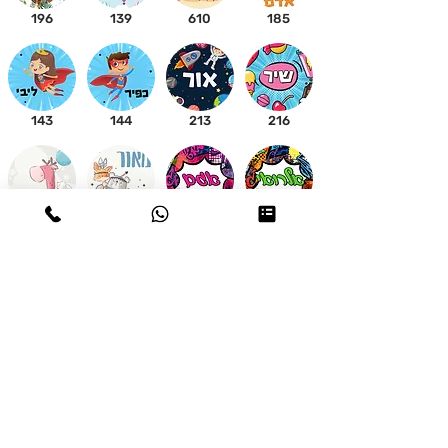
196
139
610
185
143
144
213
216
210
212
607
609
612
613
204
205
לא מצאת משהו שמצא חן בעיניך? לחיצה כאן תעביר אותך
לקטלוג העיצובים שלנו!
יש לכם עיצוב משלכם שתרצו להטמיע על המוצרים? אין שום
בעיה,
דברו איתנו