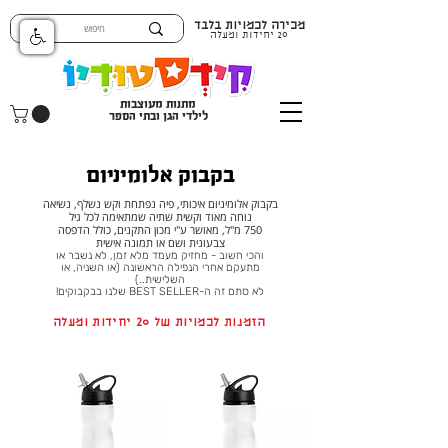
מכירה לכמויות בלבד
20 יחידות ומעלה
מתנות מעוצבות
לילדי הגן ובתי הספר
בקבוק אלומיניום
בקבוק אלומיניום איכותי, פיה נפתחת וקש נשלף, נשיאה
נוחה מאוד וקשית שתיה שמתאימה לכל גיל
750 מ"ל, מאושר ע"י מכון התקנים, כולל הדפסה
צבעונית ושם או תמונה אישית
והכי חשוב - מחזיק מעמד מלא זמן, לא נשבר או
מתעקם אחרי הנפילה הראשונה (או השניה, או
השלישית..)
לא סתם זה ה-BEST SELLER שלנו בבקבוקים!
הזמנות לכמויות של 20 יחידות ומעלה